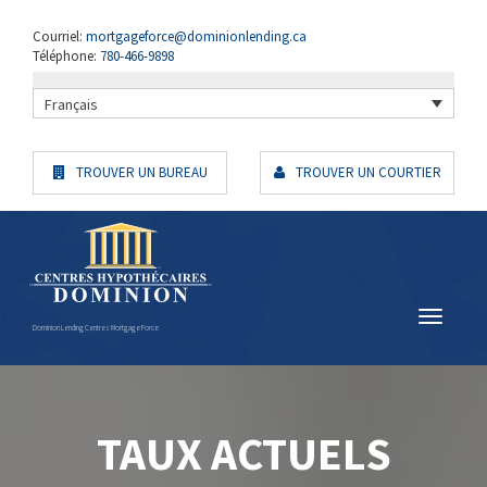
Courriel:
mortgageforce@dominionlending.ca
Téléphone:
780-466-9898
Français
TROUVER UN BUREAU
TROUVER UN COURTIER
Dominion Lending Centres Mortgage Force
TAUX ACTUELS